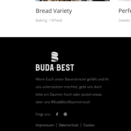
Bread Variety
Perf
Baking
Wheat
Sweets
Wenn Euch unser Baumstriezel gefällt und Ihr
uns unterstützen möchtet, gebt uns doch
bitte ein Daumen hoch oder postet etwas
über uns #BudaBestBaumstriezel
Folgt uns:
|
|
Impressum
Datenschutz
Cookie-