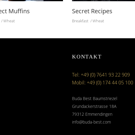
ect Muffins
Secret Recipes
Wheat
Breakfast
Wheat
KONTAKT
Tel: +49 (0) 7641 93 22 909
Mobil: +49 (0) 174 44 05 100
Buda Best Baumstriezel
Grundackerstrasse 18A
79312 Emmendingen
info@buda-best.com