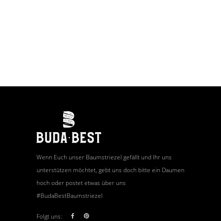
Wenn Euch unser Baumstriezel gefällt und Ihr uns
unterstützen möchtet, gebt uns doch bitte ein Daumen
hoch oder postet etwas über uns
#BudaBestBaumstriezel
Folgt uns: