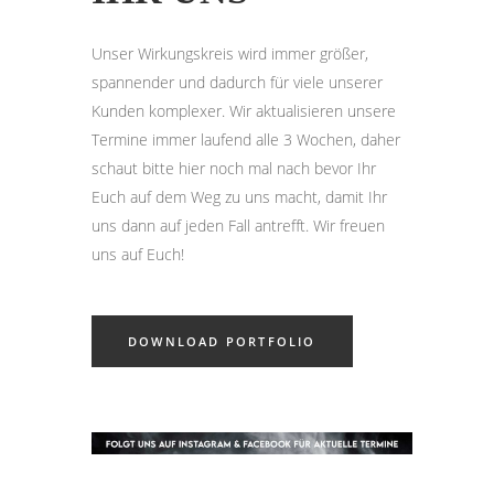
Unser Wirkungskreis wird immer größer,
spannender und dadurch für viele unserer
Kunden komplexer. Wir aktualisieren unsere
Termine immer laufend alle 3 Wochen, daher
schaut bitte hier noch mal nach bevor Ihr
Euch auf dem Weg zu uns macht, damit Ihr
uns dann auf jeden Fall antrefft. Wir freuen
uns auf Euch!
DOWNLOAD PORTFOLIO