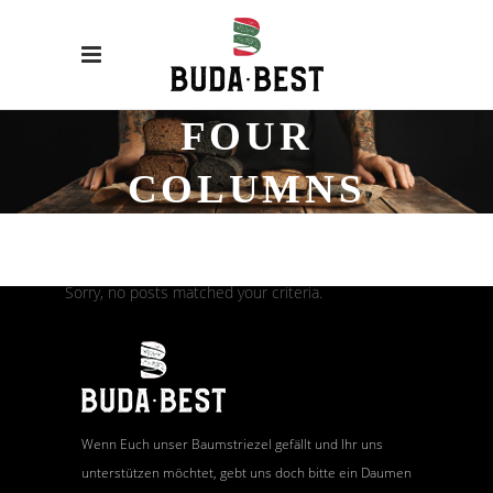
FOUR
COLUMNS
Sorry, no posts matched your criteria.
Wenn Euch unser Baumstriezel gefällt und Ihr uns
unterstützen möchtet, gebt uns doch bitte ein Daumen