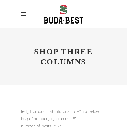
SHOP THREE
COLUMNS
[edgtf_product_list info_position=“info-below-
image“ number_of_columns=“3″
number_of_posts=“12″]