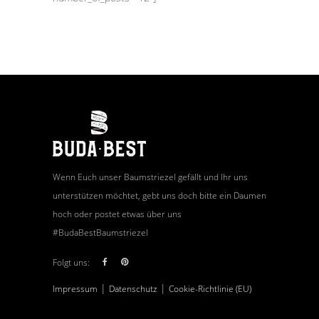
Wenn Euch unser Baumstriezel gefällt und Ihr uns
unterstützen möchtet, gebt uns doch bitte ein Daumen
hoch oder postet etwas über uns
#BudaBestBaumstriezel
Folgt uns:
|
|
Impressum
Datenschutz
Cookie-Richtlinie (EU)