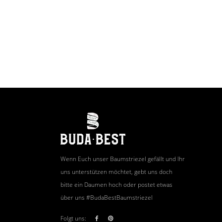
Wenn Euch unser Baumstriezel gefällt und Ihr
uns unterstützen möchtet, gebt uns doch
bitte ein Daumen hoch oder postet etwas
über uns #BudaBestBaumstriezel
Folgt uns: