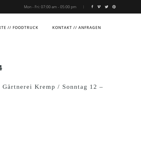
Mon - Fri: 07:00 am - 05:00 pm
TE // FOODTRUCK
KONTAKT // ANFRAGEN
4
/ Gärtnerei Kremp / Sonntag 12 –