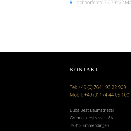
Hochdorferstr. 7 / 79232 M
KONTAKT
Tel: +49 (0) 7641 93 22 909
Mobil: +49 (0) 174 44 05 100
Buda Best Baumstriezel
Grundackerstrasse 18A
79312 Emmendingen